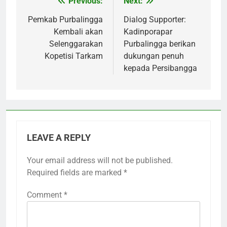
Previous:
Next:
Post
navigation
Pemkab Purbalingga
Dialog Supporter:
Kembali akan
Kadinporapar
Selenggarakan
Purbalingga berikan
Kopetisi Tarkam
dukungan penuh
kepada Persibangga
LEAVE A REPLY
Your email address will not be published.
Required fields are marked
*
Comment
*