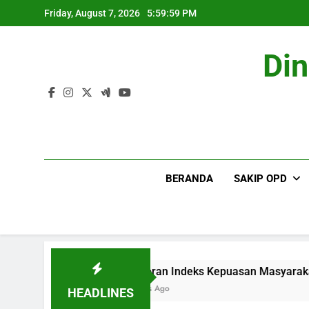
Skip
Friday, August 7, 2026
6:00:00 PM
to
content
Di
BERANDA
SAKIP OPD
GOR
Laporan Indeks Kepuasan Masyarakat DI
2 Days Ago
HEADLINES