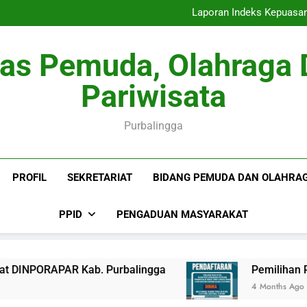
Laporan Indeks Kepuasa
Pemilihan Pihak Ketiga da
Tempat Khusus Parkir
Puluhan Pengelola dan
nas Pemuda, Olahraga 
Laporan Indeks Kepuasa
Pemilihan Pihak Ketiga da
Pariwisata
Tempat Khusus Parkir
Puluhan Pengelola dan
Purbalingga
PROFIL
SEKRETARIAT
BIDANG PEMUDA DAN OLAHRA
PPID
PENGADUAN MASYARAKAT
NPORAPAR Kab. Purbalingga
Pemilihan Pihak
4 Months Ago