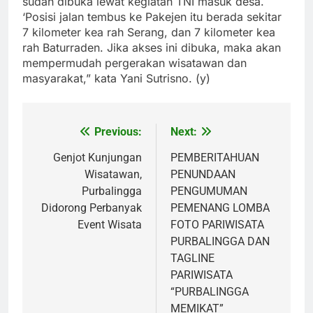
sudah dibuka lewat kegiatan TNI masuk desa.
‘Posisi jalan tembus ke Pakejen itu berada sekitar
7 kilometer kea rah Serang, dan 7 kilometer kea
rah Baturraden. Jika akses ini dibuka, maka akan
mempermudah pergerakan wisatawan dan
masyarakat,” kata Yani Sutrisno. (y)
Previous:
Next:
Post
navigation
Genjot Kunjungan
PEMBERITAHUAN
Wisatawan,
PENUNDAAN
Purbalingga
PENGUMUMAN
Didorong Perbanyak
PEMENANG LOMBA
Event Wisata
FOTO PARIWISATA
PURBALINGGA DAN
TAGLINE
PARIWISATA
“PURBALINGGA
MEMIKAT”