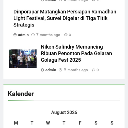
Dinporapar Matangkan Persiapan Ramadhan
Light Festival, Survei Digelar di Tiga Titik
Strategis
admin
7 months ago
0
‎Niken Salindry Memancing
Ribuan Penonton Pada Gelaran
Golaga Fest 2025
admin
9 months ago
0
Kalender
August 2026
M
T
W
T
F
S
S